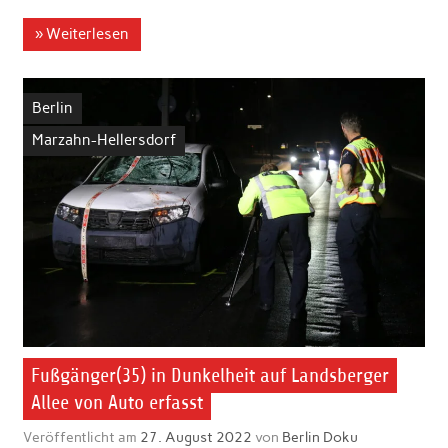
» Weiterlesen
Berlin
Marzahn-Hellersdorf
Fußgänger(35) in Dunkelheit auf Landsberger
Allee von Auto erfasst
Veröffentlicht am
27. August 2022
von
Berlin Doku