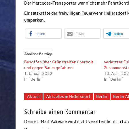
Der Mercedes-Transporter war nicht mehr Fahrtüchti
Einsatzkräfte der freiwilligen Feuerwehr Hellersdorf
umparken.
teilen
E-Mail
teilen
Ähnliche Beiträge
Besoffen über Grünstreifen überholt
verletzter F
und gegen Baum gefahren
Zusammensto
1. Januar 2022
13. April 20
In "Berlin"
In "Berlin"
Aktuell
Aktuelles in Hellersdorf
Berlin
Berlin A
Schreibe einen Kommentar
Deine E-Mail-Adresse wird nicht veröffentlicht.
Erfor