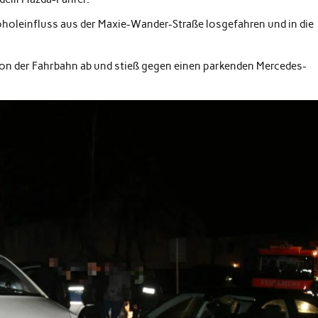
holeinfluss aus der Maxie-Wander-Straße losgefahren und in die
on der Fahrbahn ab und stieß gegen einen parkenden Mercedes-