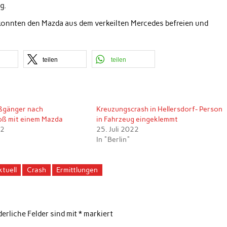
g.
 konnten den Mazda aus dem verkeilten Mercedes befreien und
teilen
teilen
ußgänger nach
Kreuzungscrash in Hellersdorf- Person
ß mit einem Mazda
in Fahrzeug eingeklemmt
22
25. Juli 2022
In "Berlin"
ktuell
Crash
Ermittlungen
derliche Felder sind mit
*
markiert