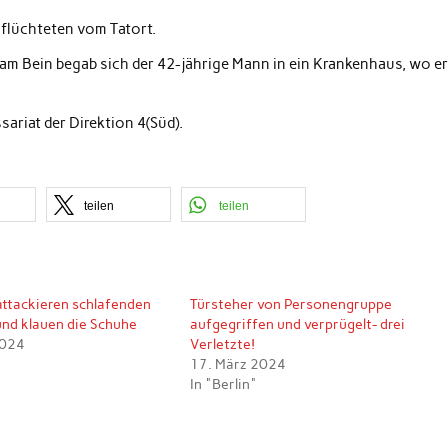
 flüchteten vom Tatort.
 Bein begab sich der 42-jährige Mann in ein Krankenhaus, wo e
ariat der Direktion 4(Süd).
teilen
teilen
ttackieren schlafenden
Türsteher von Personengruppe
und klauen die Schuhe
aufgegriffen und verprügelt- drei
2024
Verletzte!
17. März 2024
In "Berlin"