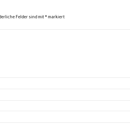
derliche Felder sind mit
*
markiert