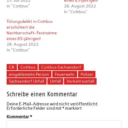
23. Juli 2022
eines 65-jährigen!
In "Cottbus"
28. August 2022
In "Cottbus"
Tötungsdelikt in Cottbus
erschüttert die
Nachbarschaft- Festnahme
eines 65-jährigen!
28. August 2022
In "Cottbus"
CB
Cottbus
Cottbus-Sachsendorf
eingeklemmte Person
Feuerwehr
Polizei
Sachsendorf Unfall
Unfall
Verkehrsunfall
Schreibe einen Kommentar
Deine E-Mail-Adresse wird nicht veröffentlicht.
Erforderliche Felder sind mit
*
markiert
Kommentar
*