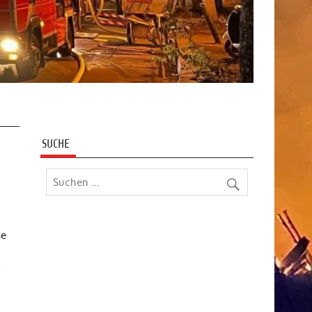
SUCHE
ße
r