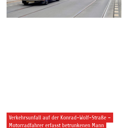
Verkehrsunfall auf der Konrad-Wolf-Straße –
Motorradfahrer erfasst betrunkenen Mann