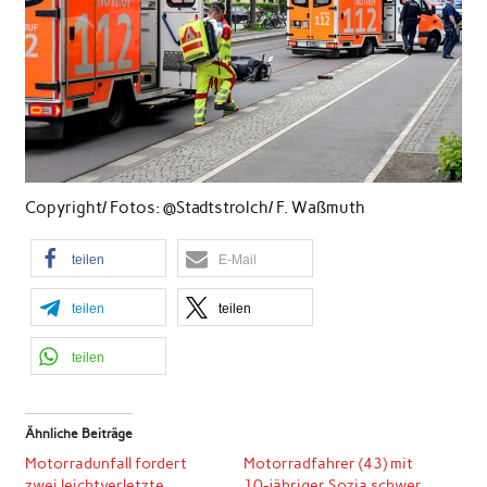
Copyright/ Fotos: @Stadtstrolch/ F. Waßmuth
teilen
E-Mail
teilen
teilen
teilen
Ähnliche Beiträge
Motorradunfall fordert
Motorradfahrer (43) mit
zwei leichtverletzte
10-jähriger Sozia schwer