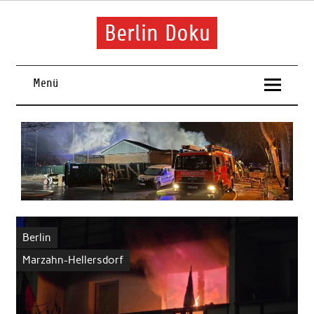
Skip
to
content
Berlin Doku
Menü
Berlin
Marzahn-Hellersdorf