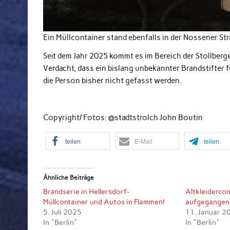
Ein Müllcontainer stand ebenfalls in der Nossener St
Seit dem Jahr 2025 kommt es im Bereich der Stollberg
Verdacht, dass ein bislang unbekannter Brandstifter f
die Person bisher nicht gefasst werden.
Copyright/ Fotos: @stadtstrolch John Boutin
teilen
E-Mail
teilen
Ähnliche Beiträge
Brandserie in Hellersdorf-
Altkleiderco
Müllcontainer und Autos in Flammen!
aufgegangen-
5. Juli 2025
11. Januar 2
In "Berlin"
In "Berlin"