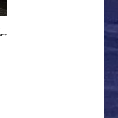
r
nnte