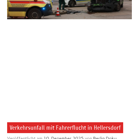
Verkehrsunfall mit Fahrerflucht in Hellersdorf
Veröffentlicht am
10. Dezember 2025
von
Berlin Doku