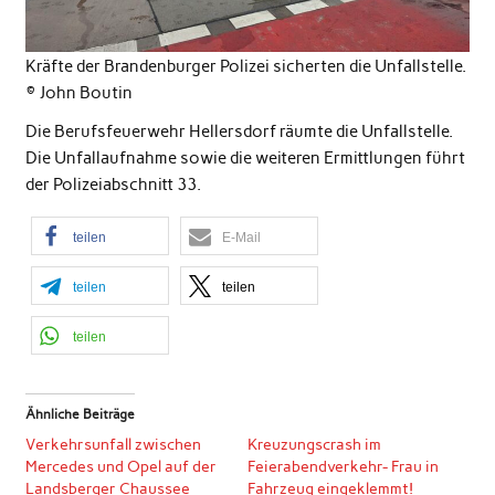
Kräfte der Brandenburger Polizei sicherten die Unfallstelle.
© John Boutin
Die Berufsfeuerwehr Hellersdorf räumte die Unfallstelle.
Die Unfallaufnahme sowie die weiteren Ermittlungen führt
der Polizeiabschnitt 33.
teilen
E-Mail
teilen
teilen
teilen
Ähnliche Beiträge
Verkehrsunfall zwischen
Kreuzungscrash im
Mercedes und Opel auf der
Feierabendverkehr- Frau in
Landsberger Chaussee
Fahrzeug eingeklemmt!