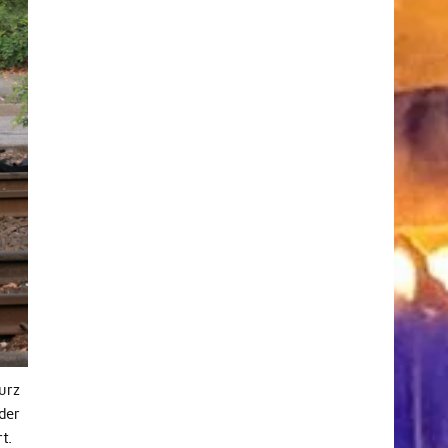
urz
der
t.