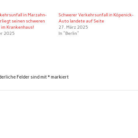
kehrsunfall in Marzahn-
Schwerer Verkehrsunfall in Köpenick-
rliegt seinen schweren
Auto landete auf Seite
 im Krankenhaus!
27. März 2025
er 2025
In "Berlin"
derliche Felder sind mit
*
markiert