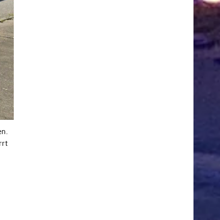
en.
rrt