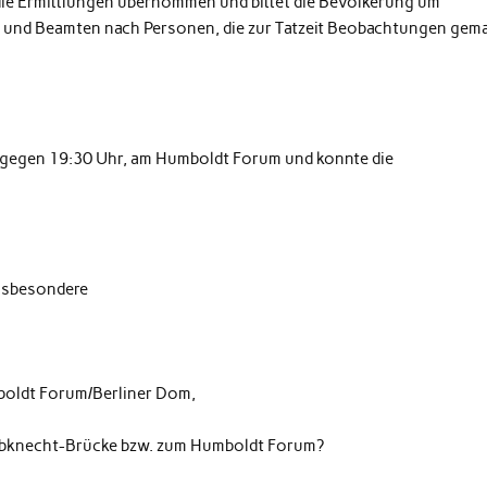
ie Ermittlungen übernommen und bittet die Bevölkerung um
 und Beamten nach Personen, die zur Tatzeit Beobachtungen gem
, gegen 19:30 Uhr, am Humboldt Forum und konnte die
insbesondere
boldt Forum/Berliner Dom,
iebknecht-Brücke bzw. zum Humboldt Forum?