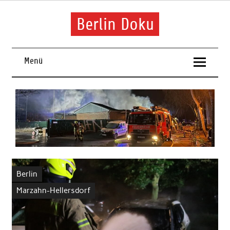
Skip
to
content
Berlin Doku
Menü
Berlin
Marzahn-Hellersdorf