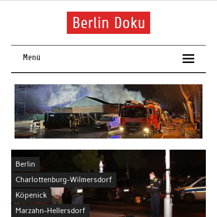
Skip
to
content
Berlin Doku
Menü
Berlin
Charlottenburg-Wilmersdorf
Köpenick
Marzahn-Hellersdorf