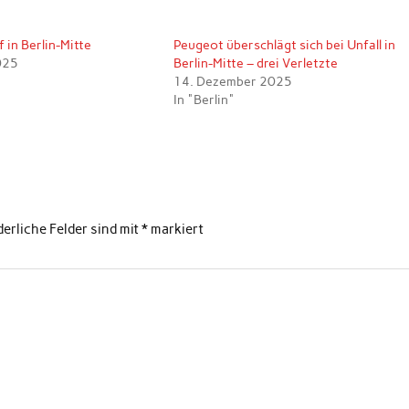
 in Berlin-Mitte
Peugeot überschlägt sich bei Unfall in
025
Berlin-Mitte – drei Verletzte
14. Dezember 2025
In "Berlin"
derliche Felder sind mit
*
markiert