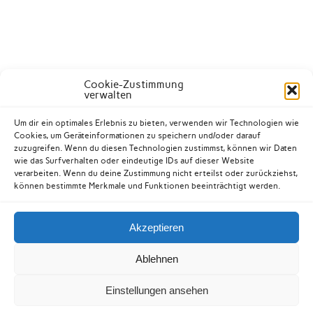
Cookie-Zustimmung
verwalten
Um dir ein optimales Erlebnis zu bieten, verwenden wir Technologien wie
Cookies, um Geräteinformationen zu speichern und/oder darauf
zuzugreifen. Wenn du diesen Technologien zustimmst, können wir Daten
wie das Surfverhalten oder eindeutige IDs auf dieser Website
verarbeiten. Wenn du deine Zustimmung nicht erteilst oder zurückziehst,
können bestimmte Merkmale und Funktionen beeinträchtigt werden.
Akzeptieren
Kontakt
Datenschutzerklärung
Impressum
Ablehnen
Cookie-Richtlinie (EU)
Einstellungen ansehen
Erstellt mit
WordPress
und
Anderson
.