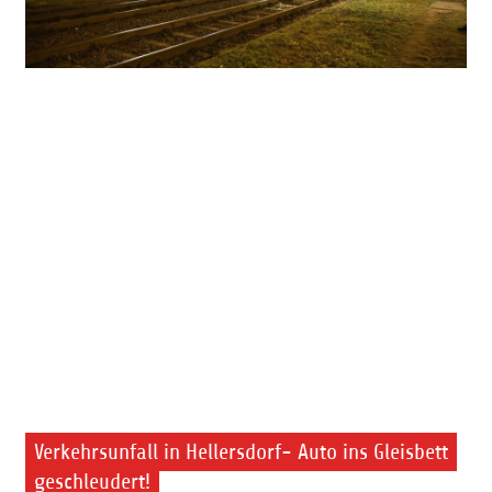
Verkehrsunfall in Hellersdorf- Auto ins Gleisbett
geschleudert!