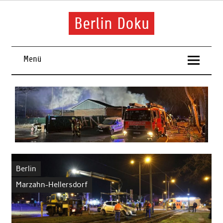
Skip
to
content
Berlin Doku
Menü
Berlin
Marzahn-Hellersdorf