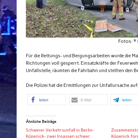
Fotos: ©
Für die Rettungs- und Bergungsarbeiten wurde die Ma
Richtungen voll gesperrt. Einsatzkräfte der Feuerwehr
Unfallstelle, räumten die Fahrbahn und stellten den B
Die Polizei hat die Ermittlungen zur Unfallursache 
teilen
E-Mail
teilen
Ähnliche Beiträge
Schwerer Verkehrsunfall in Berlin-
Zusammensto
Köpenick- zwei Insassen schwer
Köpenick ford