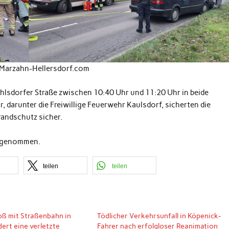
 Marzahn-Hellersdorf.com
hlsdorfer Straße zwischen 10:40 Uhr und 11:20 Uhr in beide
, darunter die Freiwillige Feuerwehr Kaulsdorf, sicherten die
randschutz sicher.
aufgenommen.
teilen
teilen
ß mit Straßenbahn in
Tödlicher Verkehrsunfall in Köpenick-
ert eine verletzte
Fahrer nach erfolgloser Reanimation