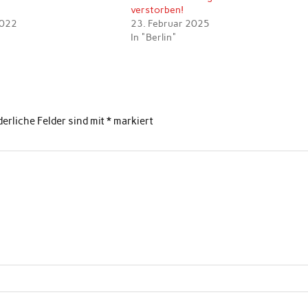
verstorben!
2022
23. Februar 2025
In "Berlin"
derliche Felder sind mit
*
markiert