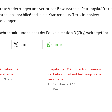
rste Verletzungen und verlor das Bewusstsein. Rettungskräfte u
hten ihn anschließend in ein Krankenhaus. Trotz intensiver
letzungen.
rsermittlungsdienst der Polizeidirektion 5 (City) weitergeführt.
teilen
teilen
Radfahrer nach
83-jähriger Mann nach schwerem
verstorben
Verkehrsunfall mit Rettungswagen
er 2023
verstorben
1. Oktober 2023
In "Berlin"