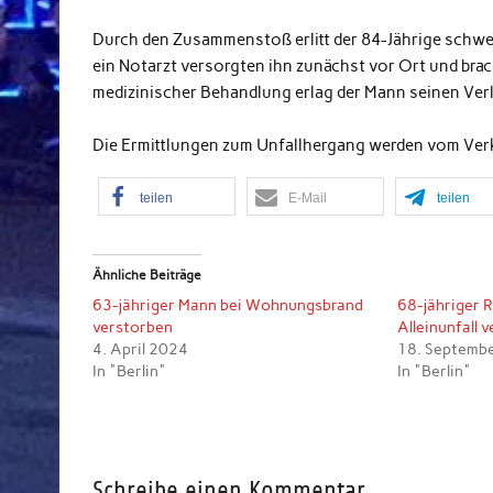
Durch den Zusammenstoß erlitt der 84-Jährige schwe
ein Notarzt versorgten ihn zunächst vor Ort und brac
medizinischer Behandlung erlag der Mann seinen Ver
Die Ermittlungen zum Unfallhergang werden vom Verkeh
teilen
E-Mail
teilen
Ähnliche Beiträge
63-jähriger Mann bei Wohnungsbrand
68-jähriger 
verstorben
Alleinunfall 
4. April 2024
18. Septemb
In "Berlin"
In "Berlin"
Schreibe einen Kommentar