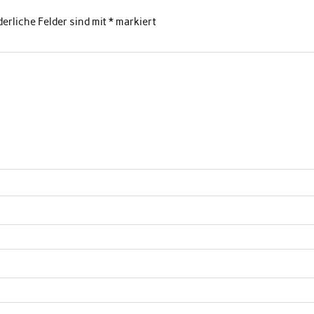
derliche Felder sind mit
*
markiert