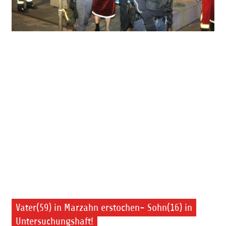
Vater(59) in Marzahn erstochen- Sohn(16) in
Untersuchungshaft!