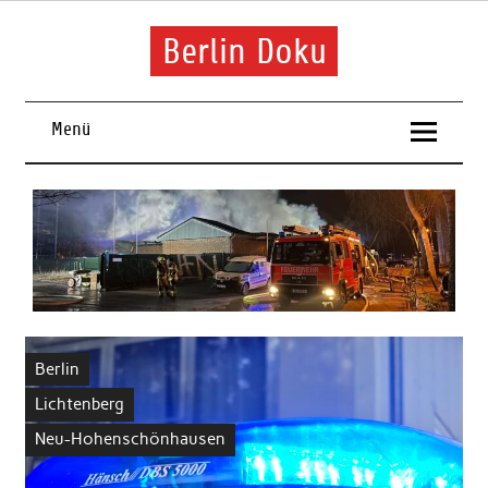
Skip
to
content
Berlin Doku
Menü
Berlin
Lichtenberg
Neu-Hohenschönhausen