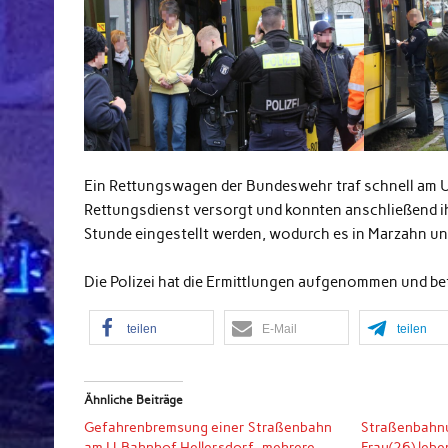
Ein Rettungswagen der Bundeswehr traf schnell am U
Rettungsdienst versorgt und konnten anschließend ih
Stunde eingestellt werden, wodurch es in Marzahn u
Die Polizei hat die Ermittlungen aufgenommen und be
teilen
E-Mail
teilen
Ähnliche Beiträge
Gefahrenbremsung einer Straßenbahn
Straßenbahnun
am U-Bahnhof Hellersdorf- mehrere
Frau(26) lebe