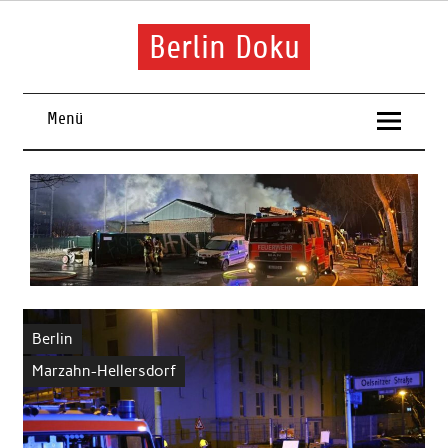
Skip
to
content
Berlin Doku
Menü
Berlin
Marzahn-Hellersdorf