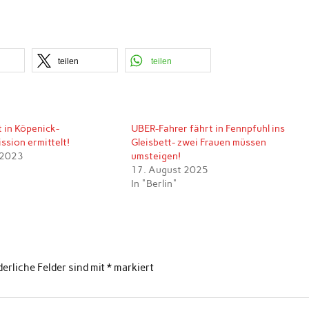
teilen
teilen
 in Köpenick-
UBER-Fahrer fährt in Fennpfuhl ins
sion ermittelt!
Gleisbett- zwei Frauen müssen
 2023
umsteigen!
17. August 2025
In "Berlin"
derliche Felder sind mit
*
markiert