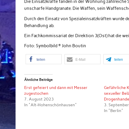
Die Einsatzkräfte fanden in der Wohnung zahlreiche
unscharfe Handgranate. Die Waffen, sein Waffensch
Durch den Einsatz von Spezialeinsatzkräften wurde der
Behandlung ab.
Ein Fachkommissariat der Direktion 3(Ost) hat die w
Foto: Symbolbild © John Boutin
teilen
E-Mail
teilen
Ähnliche Beiträge
Erst gefeiert und dann mit Messer
Gefährliche 
zugestochen
sexueller Bel
7. August 2023
Drogenhandel-
In "Alt-Hohenschönhausen"
3. Septembe
In "Berlin"