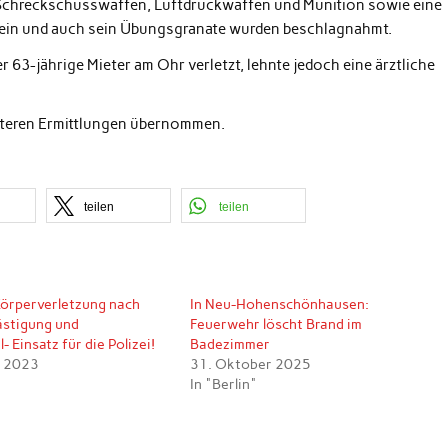
 Schreckschusswaffen, Luftdruckwaffen und Munition sowie eine
ein und auch sein Übungsgranate wurden beschlagnahmt.
 63-jährige Mieter am Ohr verletzt, lehnte jedoch eine ärztliche
eiteren Ermittlungen übernommen.
teilen
teilen
Körperverletzung nach
In Neu-Hohenschönhausen:
ästigung und
Feuerwehr löscht Brand im
 Einsatz für die Polizei!
Badezimmer
r 2023
31. Oktober 2025
In "Berlin"