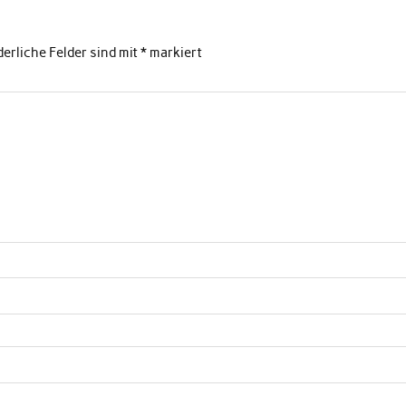
derliche Felder sind mit
*
markiert