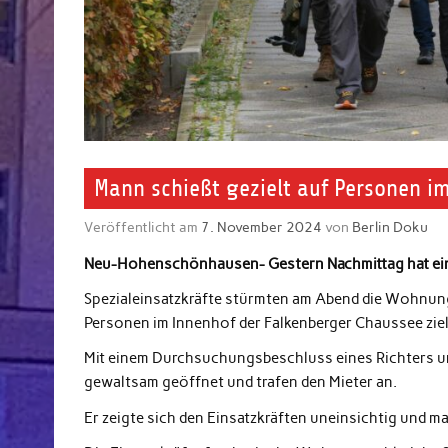
Mann schießt gezielt auf Personen i
Veröffentlicht am
7. November 2024
von
Berlin Doku
Neu-Hohenschönhausen- Gestern Nachmittag hat ein 
Spezialeinsatzkräfte stürmten am Abend die Wohnung
Personen im Innenhof der Falkenberger Chaussee ziel
Mit einem Durchsuchungsbeschluss eines Richters un
gewaltsam geöffnet und trafen den Mieter an.
Er zeigte sich den Einsatzkräften uneinsichtig und m