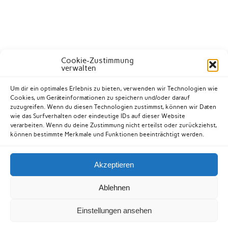
Cookie-Zustimmung
verwalten
Um dir ein optimales Erlebnis zu bieten, verwenden wir Technologien wie
Cookies, um Geräteinformationen zu speichern und/oder darauf
zuzugreifen. Wenn du diesen Technologien zustimmst, können wir Daten
wie das Surfverhalten oder eindeutige IDs auf dieser Website
verarbeiten. Wenn du deine Zustimmung nicht erteilst oder zurückziehst,
können bestimmte Merkmale und Funktionen beeinträchtigt werden.
Akzeptieren
Kontakt
Datenschutzerklärung
Impressum
Ablehnen
Cookie-Richtlinie (EU)
Einstellungen ansehen
Erstellt mit
WordPress
und
Anderson
.