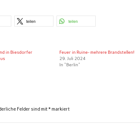
teilen
teilen
nd in Biesdorfer
Feuer in Ruine- mehrere Brandstellen!
aus
29. Juli 2024
In "Berlin"
derliche Felder sind mit
*
markiert