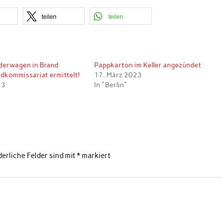
teilen
teilen
derwagen in Brand
Pappkarton im Keller angezündet
ndkommissariat ermittelt!
17. März 2023
23
In "Berlin"
derliche Felder sind mit
*
markiert