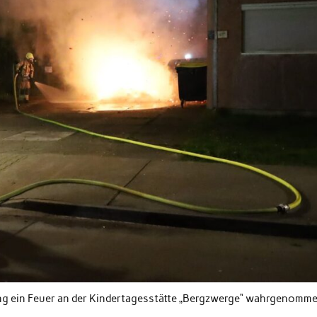
ng ein Feuer an der Kindertagesstätte „Bergzwerge“ wahrgenomm