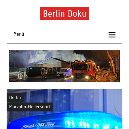
Skip
to
content
Berlin Doku
Menü
Berlin
Marzahn-Hellersdorf