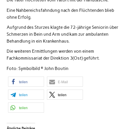
Die Täter flüchteten vom Tatort mit der Handtasche.
Eine Nahbereichsfahndung nach den Flüchtenden blieb
ohne Erfolg.
Aufgrund des Sturzes klagte die 72-jährige Seniorin über
Schmerzen in Bein und Arm und kam zur ambulanten
Behandlung in ein Krankenhaus.
Die weiteren Ermittlungen werden von einem
Fachkommissariat der Direktion 3(Ost) geführt.
Foto: Symbolbild © John Boutin
teilen
E-Mail
teilen
teilen
teilen
Ähnliche Beiträge