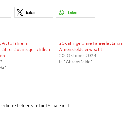
teilen
teilen
t Autofahrer in
20-Jährige ohne Fahrerlaubnis in
Fahrerlaubnis gerichtlich
Ahrensfelde erwischt
gen
20. Oktober 2024
25
In "Ahrensfelde"
lde"
derliche Felder sind mit
*
markiert