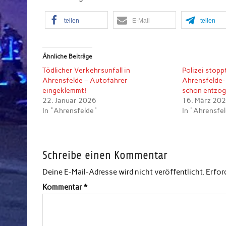
teilen
E-Mail
teilen
Ähnliche Beiträge
Tödlicher Verkehrsunfall in
Polizei stopp
Ahrensfelde – Autofahrer
Ahrensfelde- 
eingeklemmt!
schon entzo
22. Januar 2026
16. März 20
In "Ahrensfelde"
In "Ahrensfe
Schreibe einen Kommentar
Deine E-Mail-Adresse wird nicht veröffentlicht.
Erfor
Kommentar
*