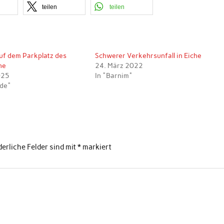
teilen
teilen
f dem Parkplatz des
Schwerer Verkehrsunfall in Eiche
he
24. März 2022
025
In "Barnim"
lde"
derliche Felder sind mit
*
markiert