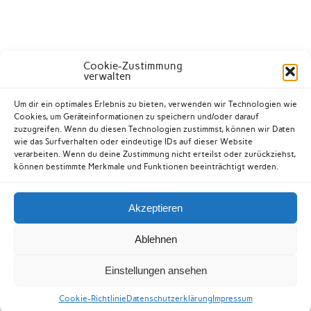
Cookie-Zustimmung
verwalten
Um dir ein optimales Erlebnis zu bieten, verwenden wir Technologien wie
Cookies, um Geräteinformationen zu speichern und/oder darauf
zuzugreifen. Wenn du diesen Technologien zustimmst, können wir Daten
wie das Surfverhalten oder eindeutige IDs auf dieser Website
verarbeiten. Wenn du deine Zustimmung nicht erteilst oder zurückziehst,
können bestimmte Merkmale und Funktionen beeinträchtigt werden.
Akzeptieren
Kontakt
Datenschutzerklärung
Impressum
Ablehnen
Cookie-Richtlinie (EU)
Einstellungen ansehen
Erstellt mit
WordPress
und
Anderson
.
Cookie-Richtlinie
Datenschutzerklärung
Impressum