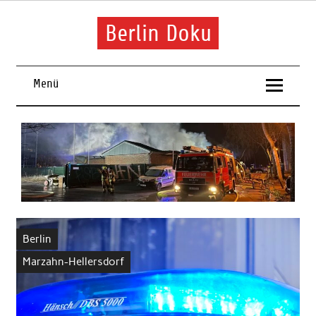
Skip
to
content
Berlin Doku
Menü
Berlin
Marzahn-Hellersdorf