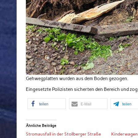
Gehwegplatten wurden aus dem Boden gezogen.
Eingesetzte Polizisten sicherten den Bereich und zog
teilen
E-Mail
teilen
Ähnliche Beiträge
Stromausfall in der Stollberger Straße
Kinderwagen