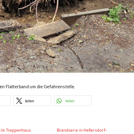
en Flatterband um die Gefahrenstelle.
teilen
teilen
 im Treppenhaus
Brandserie in Hellersdorf-