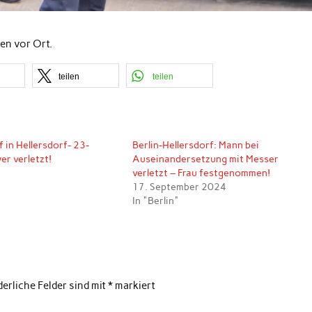
en vor Ort.
teilen
teilen
 in Hellersdorf- 23-
Berlin-Hellersdorf: Mann bei
er verletzt!
Auseinandersetzung mit Messer
5
verletzt – Frau festgenommen!
17. September 2024
In "Berlin"
derliche Felder sind mit
*
markiert