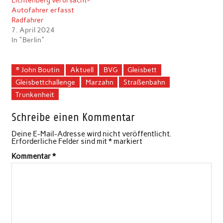
Lichtenberg verursacht-
Autofahrer erfasst
Radfahrer
7. April 2024
In "Berlin"
© John Boutin
Aktuell
BVG
Gleisbett
Gleisbettchallenge
Marzahn
Straßenbahn
Trunkenheit
Schreibe einen Kommentar
Deine E-Mail-Adresse wird nicht veröffentlicht.
Erforderliche Felder sind mit
*
markiert
Kommentar
*