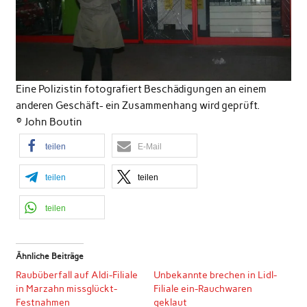
Eine Polizistin fotografiert Beschädigungen an einem
anderen Geschäft- ein Zusammenhang wird geprüft.
© John Boutin
teilen
E-Mail
teilen
teilen
teilen
Ähnliche Beiträge
Raubüberfall auf Aldi-Filiale
Unbekannte brechen in Lidl-
in Marzahn missglückt-
Filiale ein-Rauchwaren
Festnahmen
geklaut