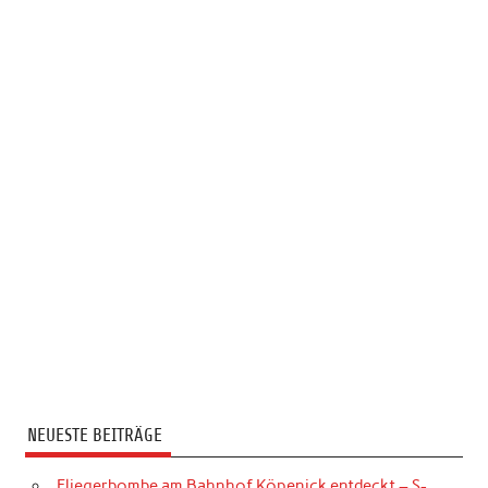
NEUESTE BEITRÄGE
Fliegerbombe am Bahnhof Köpenick entdeckt – S-