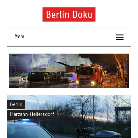
Skip
to
content
Berlin Doku
Menü
Berlin
Marzahn-Hellersdorf