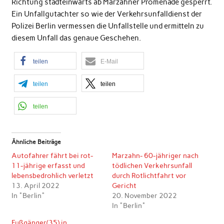
Richtung stadteinwärts ab Marzahner Promenade gesperrt.
Ein Unfallgutachter so wie der Verkehrsunfalldienst der
Polizei Berlin vermessen die Unfallstelle und ermitteln zu
diesem Unfall das genaue Geschehen.
teilen
E-Mail
teilen
teilen
teilen
Ähnliche Beiträge
Autofahrer fährt bei rot-
Marzahn- 60-jähriger nach
11-jährige erfasst und
tödlichen Verkehrsunfall
lebensbedrohlich verletzt
durch Rotlichtfahrt vor
13. April 2022
Gericht
In "Berlin"
20. November 2022
In "Berlin"
Fußgänger(35) in