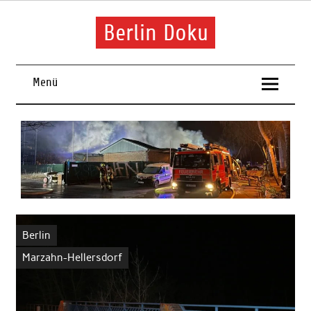
Skip
to
content
Berlin Doku
Menü
Berlin
Marzahn-Hellersdorf