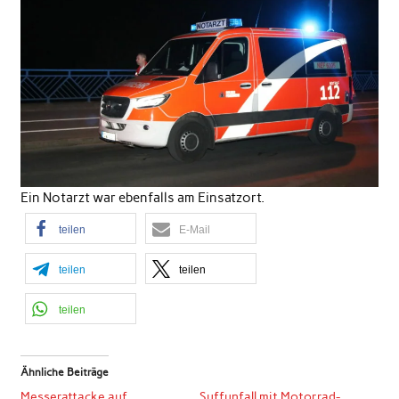
Ein Notarzt war ebenfalls am Einsatzort.
teilen
E-Mail
teilen
teilen
teilen
Ähnliche Beiträge
Messerattacke auf
Suffunfall mit Motorrad-