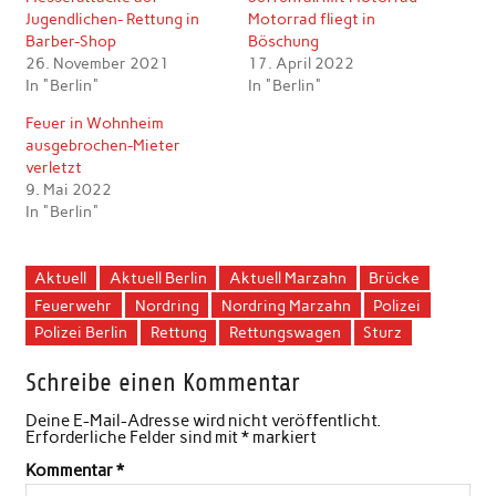
Jugendlichen- Rettung in
Motorrad fliegt in
Barber-Shop
Böschung
26. November 2021
17. April 2022
In "Berlin"
In "Berlin"
Feuer in Wohnheim
ausgebrochen-Mieter
verletzt
9. Mai 2022
In "Berlin"
Aktuell
Aktuell Berlin
Aktuell Marzahn
Brücke
Feuerwehr
Nordring
Nordring Marzahn
Polizei
Polizei Berlin
Rettung
Rettungswagen
Sturz
Schreibe einen Kommentar
Deine E-Mail-Adresse wird nicht veröffentlicht.
Erforderliche Felder sind mit
*
markiert
Kommentar
*