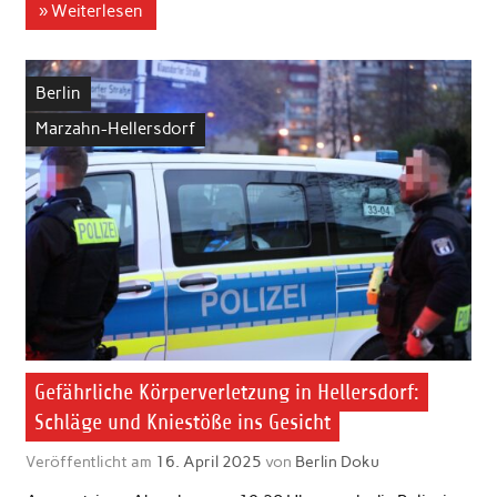
» Weiterlesen
Berlin
Marzahn-Hellersdorf
Gefährliche Körperverletzung in Hellersdorf:
Schläge und Kniestöße ins Gesicht
Veröffentlicht am
16. April 2025
von
Berlin Doku