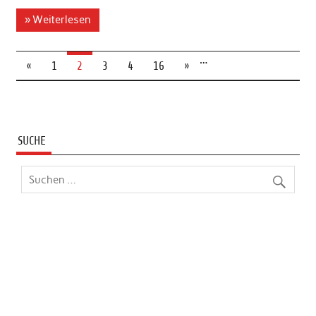
» Weiterlesen
…
«
1
2
3
4
16
»
SUCHE